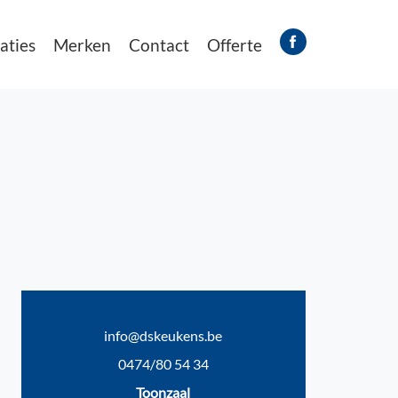
aties
Merken
Contact
Offerte
info@dskeukens.be
0474/80 54 34
Toonzaal